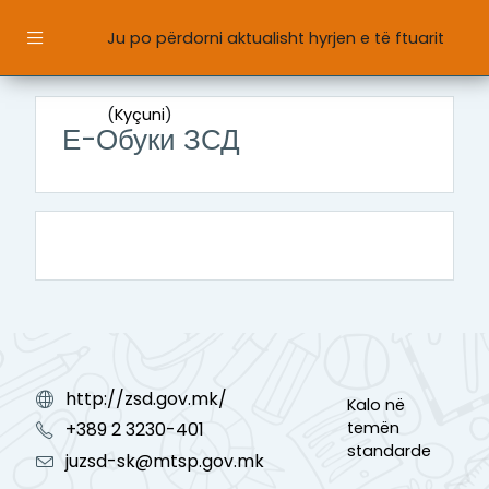
Kalo te përmajtja kryesore
Ju po përdorni aktualisht hyrjen e të ftuarit
Paneli anësor
(
Kyçuni
)
Е-Обуки ЗСД
http://zsd.gov.mk/
Kalo në
temën
+389 2 3230-401
standarde
juzsd-sk@mtsp.gov.mk