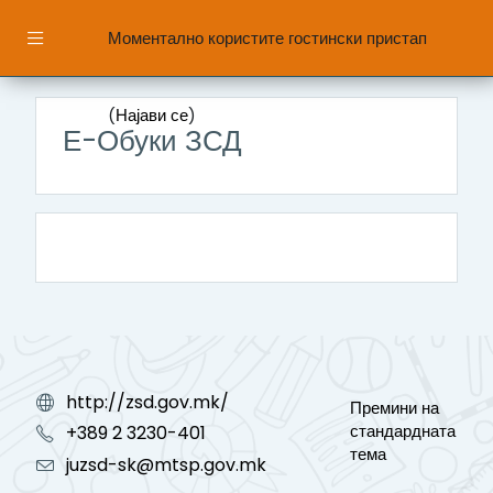
Оди до главна содржина
Моментално користите гостински пристап
Страничен панел
(
Најави се
)
Е-Обуки ЗСД
http://zsd.gov.mk/
Премини на
стандардната
+389 2 3230-401
тема
juzsd-sk@mtsp.gov.mk